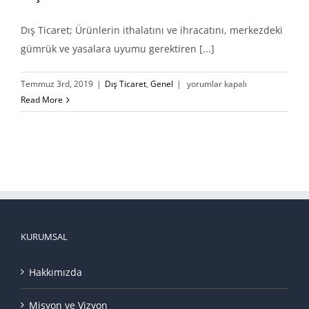
Dış Ticaret; Ürünlerin ithalatını ve ihracatını, merkezdeki
gümrük ve yasalara uyumu gerektiren [...]
Dış
Temmuz 3rd, 2019
|
Dış Ticaret
,
Genel
|
yorumlar kapalı
Ticaret
Read More
Nedir?
için
KURUMSAL
Hakkımızda
Misyon ve Vizyon